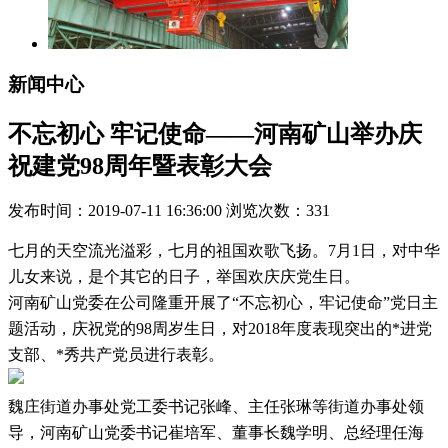
新闻中心
不忘初心 牢记使命——河南矿山举办庆
祝建党98周年暨表彰大会
发布时间：2019-07-11 16:36:00 浏览次数：
331
七月的天空流光溢彩，七月的祖国欢歌飞扬。7月1日，对中华
儿女来说，是个其它的日子，举国欢庆庆党生日。
河南矿山党委在公司隆重开展了“不忘初心，牢记使命”党日主
题活动，庆祝党的98周岁生日，对2018年度表现突出的*进党
支部、*秀共产党员进行表彰。
魏庄街道办事处党工委书记张峰、主任张琳等街道办事处领
导，河南矿山党委书记崔培军、董事长魏学明、总经理任海