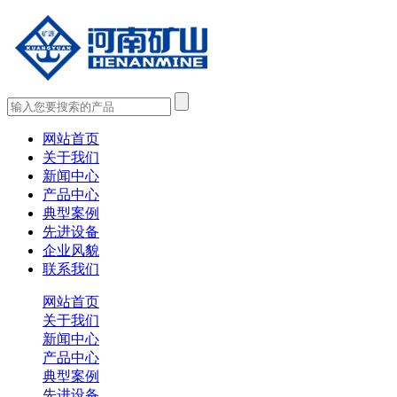
网站首页
关于我们
新闻中心
产品中心
典型案例
先进设备
企业风貌
联系我们
网站首页
关于我们
新闻中心
产品中心
典型案例
先进设备