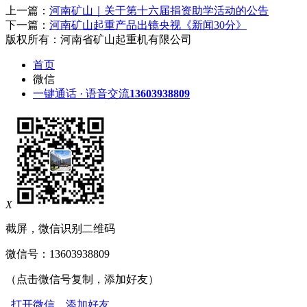
上一篇：
河南矿山｜关于第十六届捐资助学活动的公告
下一篇：
河南矿山起重产品出镜央视《新闻30分》
版权所有：河南省矿山起重机有限公司
首页
微信
一键通话 · 语音交流
13603938809
X
截屏，微信识别二维码
微信号：
13603938809
（点击微信号复制，添加好友）
打开微信，添加好友