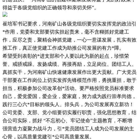
得益于各级党组织的正确领导和亲切关怀”。
崔培军书记要求，河南矿山各级党组织要切实发挥党的政治引
*作用，党委和支部要切实担起责来，毫不含糊抓好党建工
作，应尽之责，聚精会神抓党建，一心一意谋发展，扎实有效
推工作，真正使党建工作成为助推公司发展的有力*障。
希望受到表彰的*进支部和个人要以此为新的起点，珍惜荣
誉、戒骄戒躁、发扬成绩、再接再励，立足岗位、团结工人、
真抓实干，为河南矿山快速健康发展作出更大贡献。广大党员
干部要在工作岗位上切实发挥先锋模范作用，勇挑重担，敢于
担当，积极参加公司改革创*活动。要严格按照党员标准要求
自己，爱党爱国，爱企业，爱家庭，努力成为践行崇孝尚德，
践行三心六*目标的领头人、排头兵，为公司发展再立新功！
公司党委、支部、党小组要切实履行职责，强化思想教育，结
合公司实际，抓好 “不忘初心、牢记使命”主题教育，不断增
强营造力凝聚力战斗力，引*党员团结工人成为公司发展的主
心骨，以高质量党建引*公司高质量发展。