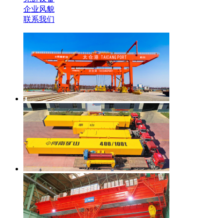
企业风貌
联系我们